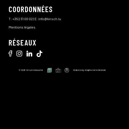
COORDONNÉES
T:
+352 31 00 02
| E:
info@kirsch.lu
Mentions légales
RÉSEAUX
© 2026 Kirsch le boucher
Website by
Graphisterie Générale