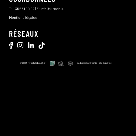
T:
+352 31 00 02
| E:
info@kirsch.lu
Mentions légales
RÉSEAUX
© 2026 Kirsch le boucher
Website by
Graphisterie Générale