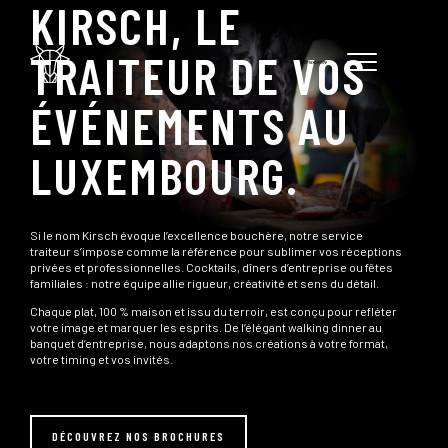
KIRSCH, LE
TRAITEUR DE VOS
ÉVÉNEMENTS AU
LUXEMBOURG.
Si le nom Kirsch évoque l’excellence bouchère, notre service
traiteur s’impose comme la référence pour sublimer vos réceptions
privées et professionnelles. Cocktails, dîners d’entreprise ou fêtes
familiales : notre équipe allie rigueur, créativité et sens du détail.
Chaque plat, 100 % maison et issu du terroir, est conçu pour refléter
votre image et marquer les esprits. De l’élégant walking dinner au
banquet d’entreprise, nous adaptons nos créations à votre format,
votre timing et vos invités.
DÉCOUVREZ NOS BROCHURES