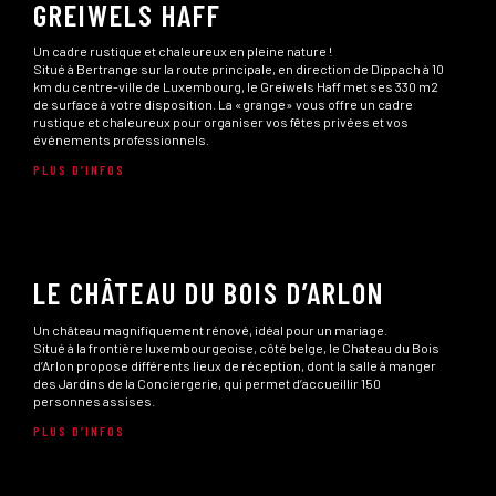
GREIWELS HAFF
Un cadre rustique et chaleureux en pleine nature !
Situé à Bertrange sur la route principale, en direction de Dippach à 10
km du centre-ville de Luxembourg, le Greiwels Haff met ses 330 m2
de surface à votre disposition. La «grange» vous offre un cadre
rustique et chaleureux pour organiser vos fêtes privées et vos
événements professionnels.
PLUS D’INFOS
LE CHÂTEAU DU BOIS D’ARLON
Un château magnifiquement rénové, idéal pour un mariage.
Situé à la frontière luxembourgeoise, côté belge, le Chateau du Bois
d’Arlon propose différents lieux de réception, dont la salle à manger
des Jardins de la Conciergerie, qui permet d’accueillir 150
personnes assises.
PLUS D’INFOS