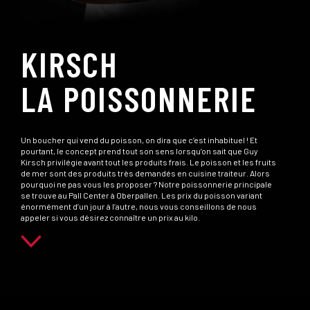
KIRSCH
LA POISSONNERIE
Un boucher qui vend du poisson, on dira que c’est inhabituel ! Et
pourtant, le concept prend tout son sens lorsqu’on sait que Guy
Kirsch privilégie avant tout les produits frais. Le poisson et les fruits
de mer sont des produits très demandés en cuisine traiteur. Alors
pourquoi ne pas vous les proposer ? Notre poissonnerie principale
se trouve au Pall Center à Oberpallen. Les prix du poisson variant
énormément d’un jour à l’autre, nous vous conseillons de nous
appeler si vous désirez connaître un prix au kilo.